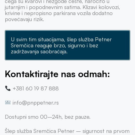
čega su kvarovi i nezgode česte, naročito u
jutarnjim i popodnevnim satima. Klizavi kolovozi,
krivine i nepropisno parkirana vozila dodatno
povećavaju rizik.
U svim tim situacijama, šlep služba Petner
Sremčica reaguje brzo, sigurno i bez
zadržavanja saobraćaja.
Kontaktirajte nas odmah:
+381 60 19 87 888
info@pnppetner.rs
Dostupni smo 00–24h, bez pauze.
Šlep služba Sremčica Petner – sigurnost na prvom