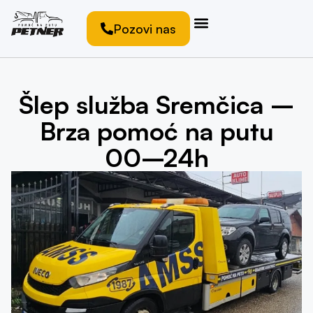
Pozovi nas
Šlep služba Sremčica –
Brza pomoć na putu
00–24h