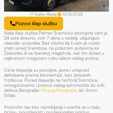
Darko Klasan
10/12/2025
Pozovi šlep službu
Naša šlep služba Petner Sremčica dostupna vam je
24 sata dnevno, svih 7 dana u nedelji, uključujući
vikende i praznike. Bez obzira da li vam je vozilo
stalo usred Sremčice, na prilaznim putevima ka
Železniku ili na Ibarskoj magistrali, naš tim dolazi u
najkraćem mogućem roku nakon vašeg poziva.
Cene šlepanja su povoljne, jasne i unapred
definisane prema kilometraži, bez skrivenih
troškova. Pored šlepanja na teritoriji Sremčice,
omogućavamo i prevoz vašeg automobila do svih
delova Beograda i
Novog Beograda
, ali i širom
Srbije.
Pozovite nas bez razmišljanja i uverite se u našu
brzinu, pouzdanost i profesionalan pristup.