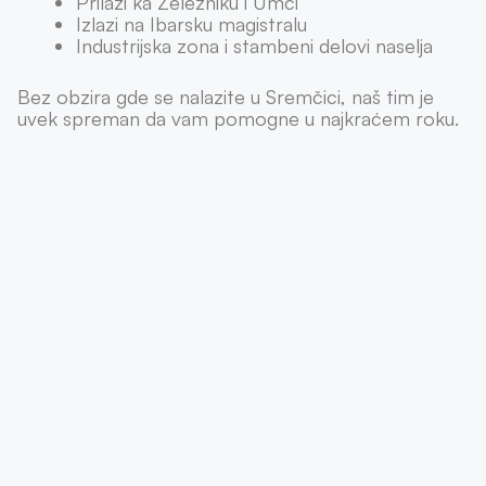
Prilazi ka Železniku i Umci
Izlazi na Ibarsku magistralu
Industrijska zona i stambeni delovi naselja
Bez obzira gde se nalazite u Sremčici, naš tim je
uvek spreman da vam pomogne u najkraćem roku.