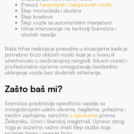
Prevoz
havarisanih i neispravnih vozila
Šlep motocikala i skutera
Šlep kvadova
Šlep vozila sa automatskim menjačem
Hitne intervencije na teritoriji Sremčice i
okolnih naselja
Naša hitna reakcija je presudna u situacijama kada je
potrebno brzo skloniti vozilo koje je u kvaru ili
učestvovalo u saobraćajnoj nezgodi. Iskusni vozači i
profesionalna oprema omogućavaju bezbedno
uklanjanje vozila bez dodatnih oštećenja.
Zašto baš mi?
Sremčica predstavlja specifično naselje sa
mnogobrojnim uskim ulicama, nagibima, prilazima i
čestim zastojima, naročito
u špicevima
prema
Železniku, Umci i Ibarskoj magistrali. Upravo zbog
toga je izuzetno važno imati šlep službu koja
poznaje teren i reaguje brzo.