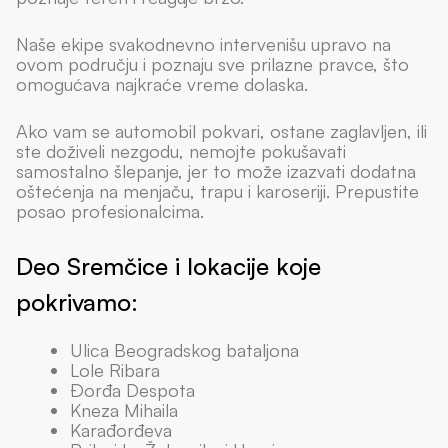
Naše ekipe svakodnevno intervenišu upravo na
ovom području i poznaju sve prilazne pravce, što
omogućava najkraće vreme dolaska.
Ako vam se automobil pokvari, ostane zaglavljen, ili
ste doživeli nezgodu, nemojte pokušavati
samostalno šlepanje, jer to može izazvati dodatna
oštećenja na menjaču, trapu i karoseriji. Prepustite
posao profesionalcima.
Deo Sremčice i lokacije koje
pokrivamo:
Ulica Beogradskog bataljona
Lole Ribara
Đorđa Despota
Kneza Mihaila
Karađorđeva