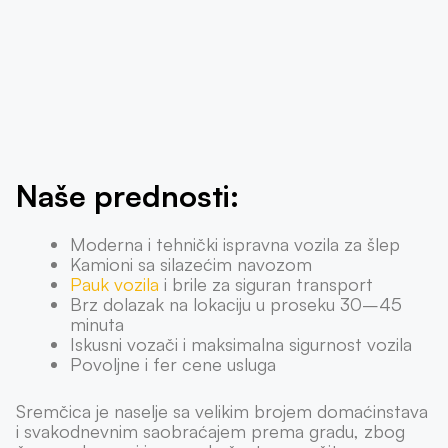
Naše prednosti:
Moderna i tehnički ispravna vozila za šlep
Kamioni sa silazećim navozom
Pauk vozila
i brile za siguran transport
Brz dolazak na lokaciju u proseku 30–45
minuta
Iskusni vozači i maksimalna sigurnost vozila
Povoljne i fer cene usluga
Sremčica je naselje sa velikim brojem domaćinstava
i svakodnevnim saobraćajem prema gradu, zbog