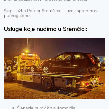
Šlep služba Petner Sremčica – uvek spremni da
pomognemo.
Usluge koje nudimo u Sremčici:
Šlepanje putničkih automobila